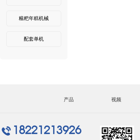
糍粑年糕机械
配套单机
产品
视频
18221213926