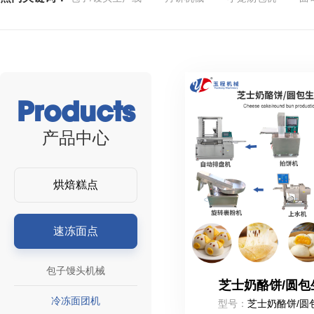
Products
产品中心
烘焙糕点
速冻面点
包子馒头机械
芝士奶酪饼/圆包
冷冻面团机
型号：
芝士奶酪饼/圆