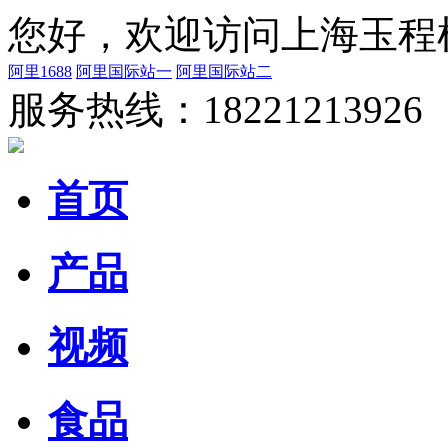
您好，欢迎访问上海玉程
阿里1688
阿里国际站一
阿里国际站二
服务热线：
18221213926
首页
产品
视频
食品