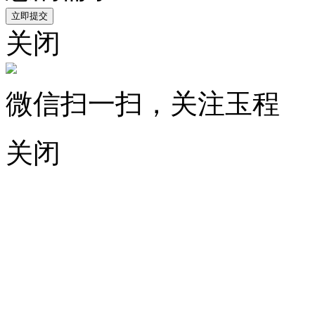
关闭
微信扫一扫，关注玉程
关闭