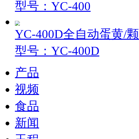
型号：
YC-400
YC-400D全自动蛋黄
型号：
YC-400D
产品
视频
食品
新闻