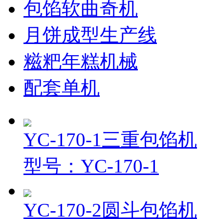
包馅软曲奇机
月饼成型生产线
糍粑年糕机械
配套单机
YC-170-1三重包馅机
型号：
YC-170-1
YC-170-2圆斗包馅机