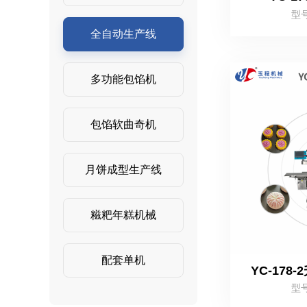
型
全自动生产线
多功能包馅机
包馅软曲奇机
月饼成型生产线
糍粑年糕机械
配套单机
YC-17
型