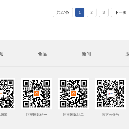
共27条
1
2
3
下一页
频
食品
新闻
688
阿里国际站一
阿里国际站二
官方公众号