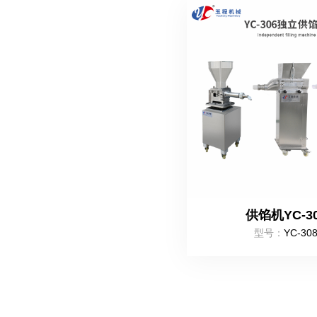
供馅机YC-3
型号：
YC-30