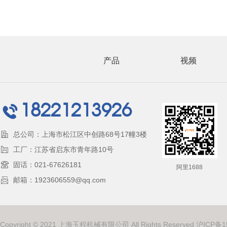
产品
视频
18221213926
总公司：上海市松江区中创路68号17幢3楼
工厂：江苏省启东市青年路10号
固话：021-67626181
阿里1688
邮箱：1923606559@qq.com
Copyright © 2021 上海玉程机械有限公司 All Rights Reserved
沪ICP备1