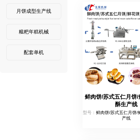
月饼成型生产线
糍粑年糕机械
配套单机
鲜肉饼/苏式五仁月饼/
酥生产线
型号：
鲜肉饼/苏式五仁月饼/
产线