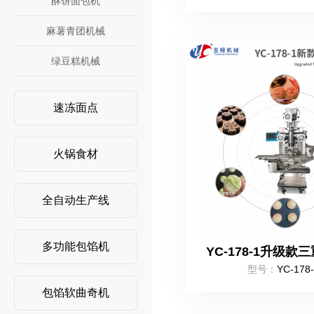
酥饼面包机
麻薯青团机械
绿豆糕机械
速冻面点
火锅食材
全自动生产线
多功能包馅机
YC-178-1升级款
型号：
YC-178
包馅软曲奇机