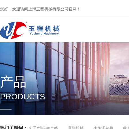
您好，欢迎访问上海玉程机械有限公司官网！
产品
PRODUCTS
热门关键词：
包子/馒头生产线
月饼机械
小笼汤包机
曲