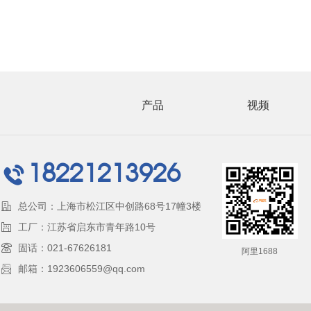
产品
视频
18221213926
总公司：上海市松江区中创路68号17幢3楼
工厂：江苏省启东市青年路10号
固话：021-67626181
阿里1688
邮箱：1923606559@qq.com