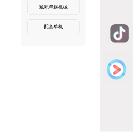
糍粑年糕机械
配套单机