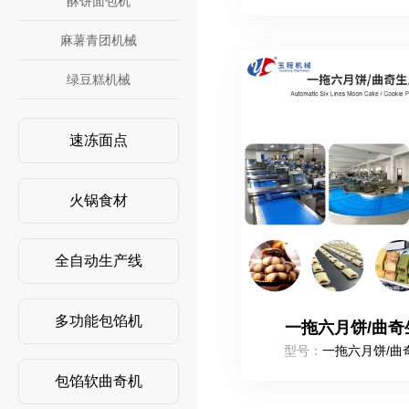
酥饼面包机
麻薯青团机械
绿豆糕机械
速冻面点
火锅食材
全自动生产线
多功能包馅机
一拖六月饼/曲奇
型号：
一拖六月饼/曲
包馅软曲奇机